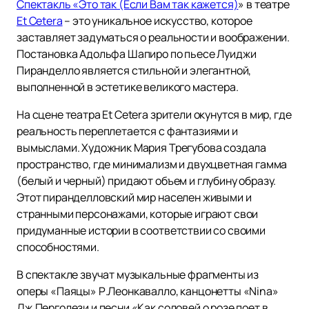
Спектакль «Это так (Если Вам так кажется)
» в театре
Et Cetera
– это уникальное искусство, которое
заставляет задуматься о реальности и воображении.
Постановка Адольфа Шапиро по пьесе Луиджи
Пиранделло является стильной и элегантной,
выполненной в эстетике великого мастера.
На сцене театра Et Cetera зрители окунутся в мир, где
реальность переплетается с фантазиями и
вымыслами. Художник Мария Трегубова создала
пространство, где минимализм и двухцветная гамма
(белый и черный) придают объем и глубину образу.
Этот пиранделловский мир населен живыми и
странными персонажами, которые играют свои
придуманные истории в соответствии со своими
способностями.
В спектакле звучат музыкальные фрагменты из
оперы «Паяцы» Р.Леонкавалло, канцонетты «Nina»
Дж.Перголези и песни «Как соловей о розе поет в