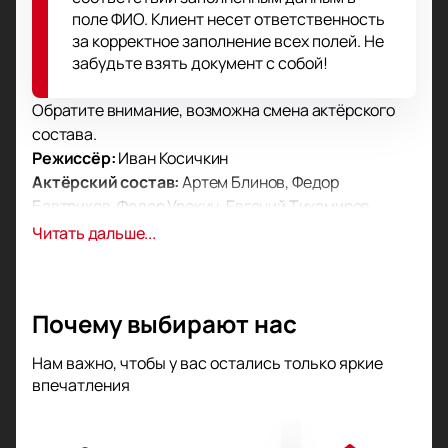
поле ФИО. Клиент несет ответственность
за корректное заполнение всех полей. Не
забудьте взять документ с собой!
Обратите внимание, возможна смена актёрского
состава.
Режиссёр:
Иван Косичкин
Актёрский состав:
Артем Блинов, Федор
Бавтриков, Федор Урекин, Евгений Тихомиров,
Максим Ермичев, Кирилл Щербина, Грант
Читать дальше...
Каграманян
Билеты на спектакль «Лодочник» в
Москве
Почему выбирают нас
Театр «Et Cetera» покажет постановку «Лодочник».
Автор пьесы — Анна Яблонская. Режиссер Иван
Нам важно, чтобы у вас остались только яркие
Косичкин воплотил произведение на сцене. Роберт
впечатления
Стуруа одобрил проект для реализации.
Сюжет постановки