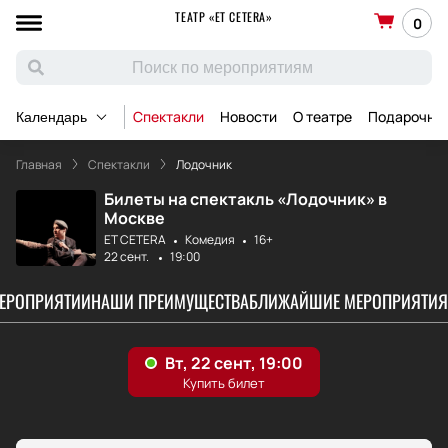
ТЕАТР «ET CETERA»
0
Спектакли
Новости
О театре
Подарочны
Календарь
Главная
Спектакли
Лодочник
Билеты на спектакль «Лодочник» в
Москве
ET CETERA
Комедия
16+
22 сент.
19:00
МЕРОПРИЯТИИ
НАШИ ПРЕИМУЩЕСТВА
БЛИЖАЙШИЕ МЕРОПРИЯТИЯ