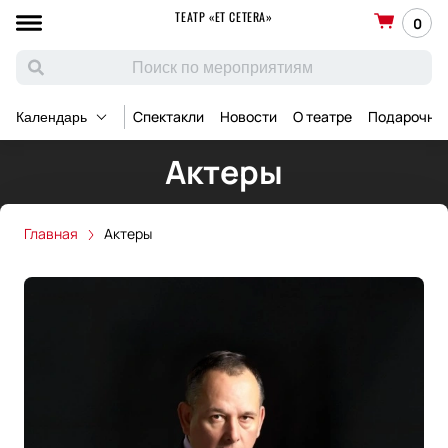
ТЕАТР «ET CETERA»
0
Спектакли
Новости
О театре
Подарочны
Календарь
Актеры
Главная
Актеры