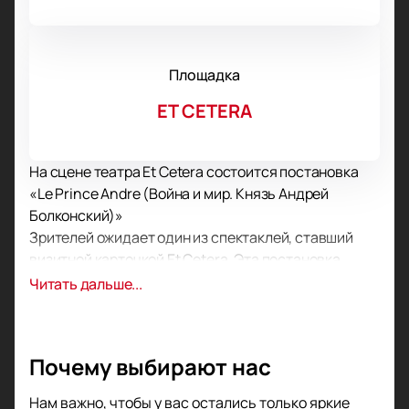
Площадка
ET CETERA
На сцене театра Et Cetera состоится постановка
«Le Prince Andre (Война и мир. Князь Андрей
Болконский)»
Зрителей ожидает один из спектаклей, ставший
визитной карточкой Et Cetera. Эта постановка
насыщена метафорами, неожиданными,
Читать дальше...
оригинальными сценическими решениями,
красотой, уверенностью, превосходной подачей
сюжета.
Почему выбирают нас
Актерская игра, великолепные костюмы,
интересные декорации, игра света и тени – все это
Нам важно, чтобы у вас остались только яркие