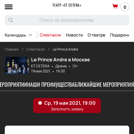
ТЕАТР «ET CETERA»
0
Спектакли
Новости
О театре
Подарочны
Календарь
Главная
Спектакли
Le Prince Andre
Le Prince Andre в Москве
ET CETERA
Драма
12+
19 мая 2021
19:00
МЕРОПРИЯТИИ
НАШИ ПРЕИМУЩЕСТВА
БЛИЖАЙШИЕ МЕРОПРИЯТИЯ