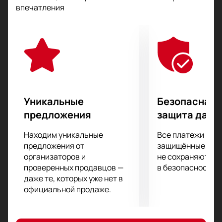
позволяет с уверенностью назвать спектакль
впечатления
образцом произведения с высочайшим уровнем
художественного оформления.
Захватывающий живой сюжет, легкий слог,
неожиданные сюжетные повороты заставят вас
пристально следить за развитием событий,
позабыв обо всем на свете.
Работу режиссера и актерской труппы высоко
оценили многие театральные критики и эксперты.
Уникальные
Безопасная 
Не упустите возможности составить о «Le Prince
предложения
защита данн
Andre» собственное мнение!
Находим уникальные
Все платежи про
предложения от
защищённые шлю
организаторов и
не сохраняются 
проверенных продавцов —
в безопасности.
даже те, которых уже нет в
официальной продаже.