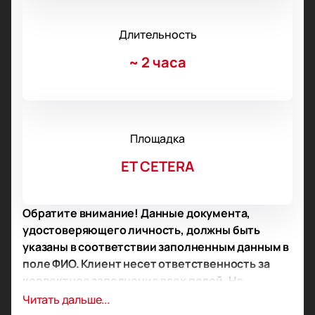
Длительность
~
2 часа
Площадка
ET CETERA
Обратите внимание! Данные документа,
удостоверяющего личность, должны быть
указаны в соответствии заполненным данным в
поле ФИО. Клиент несет ответственность за
корректное заполнение всех полей. Не
забудьте взять документ с собой!
Читать дальше...