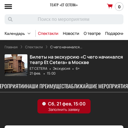
ТЕАТР «ET CETERA»
0
Спектакли
Новости
О театре
Подарочны
Календарь
Главная
Спектакли
С чего начинался...
Билеты на экскурсию «С чего начинался
театр Et Cetera» в Москве
ET CETERA
Экскурсия
6+
21 фев.
15:00
МЕРОПРИЯТИИ
НАШИ ПРЕИМУЩЕСТВА
БЛИЖАЙШИЕ МЕРОПРИЯТИЯ