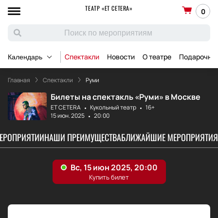
ТЕАТР «ET CETERA»
0
Спектакли
Новости
О театре
Подарочны
Календарь
Главная
Спектакли
Руми
Билеты на спектакль «Руми» в Москве
ET CETERA
Кукольный театр
16+
15 июн. 2025
20:00
МЕРОПРИЯТИИ
НАШИ ПРЕИМУЩЕСТВА
БЛИЖАЙШИЕ МЕРОПРИЯТИЯ