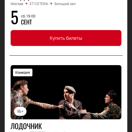
Москва
ET CETERA
Большой зал
5
сб, 19:00
СЕНТ
Купить билеты
Комедия
16+
ЛОДОЧНИК