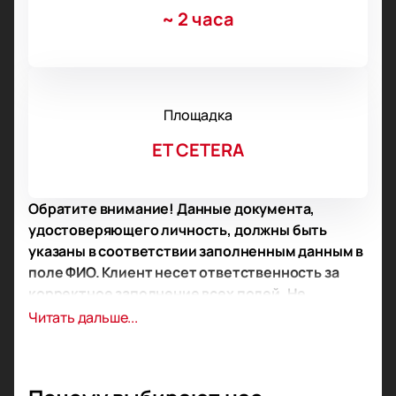
~
2 часа
Площадка
ET CETERA
Обратите внимание! Данные документа,
удостоверяющего личность, должны быть
указаны в соответствии заполненным данным в
поле ФИО. Клиент несет ответственность за
корректное заполнение всех полей. Не
забудьте взять документ с собой!
Читать дальше...
Обратите внимание, возможна смена
актёрского состава.
Режиссёр: Бехруз Гарибпур