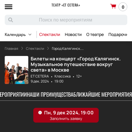
ТЕАТР «ET CETERA»
0
Спектакли
Новости
О театре
Подарочны
Календарь
Главная
Спектакли
Город Калягинск....
Билеты на концерт «Город Калягинск.
Музыкальное путешествие вокруг
света» в Москве
ET CETERA
Классика
12+
9 дек. 2024
19:00
МЕРОПРИЯТИИ
НАШИ ПРЕИМУЩЕСТВА
БЛИЖАЙШИЕ МЕРОПРИЯТИЯ