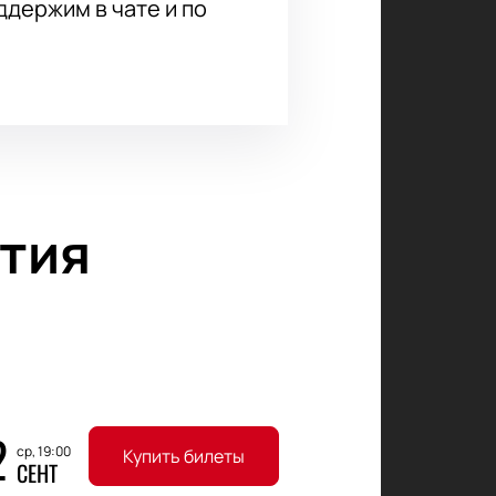
держим в чате и по
тия
2
ср, 19:00
Купить билеты
СЕНТ