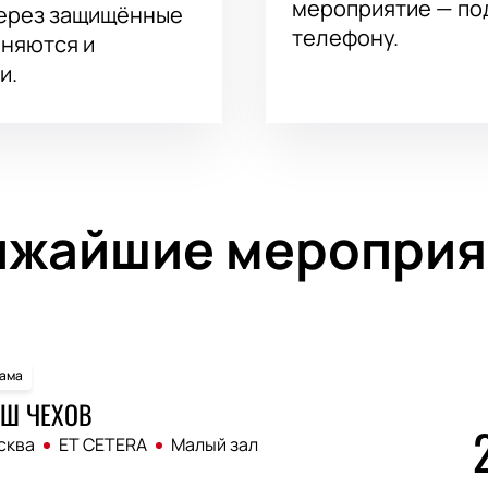
мероприятие — под
через защищённые
телефону.
аняются и
и.
ижайшие мероприя
ама
Ш ЧЕХОВ
сква
ET CETERA
Малый зал