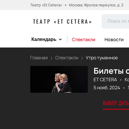
Театр «Et Cetera»
Москва, Фролов переулок, д. 2
ТЕАТР «ET CETERA»
Спектакли
Новости
Календарь
Главная
Спектакли
Утро туманное
Билеты 
ET CETERA
К
5 нояб. 2024
ВЫБОР ДАТЫ