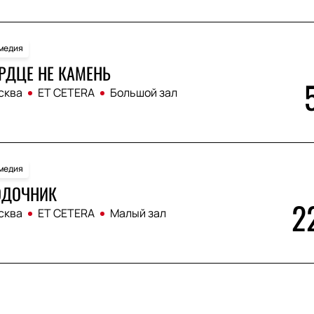
медия
РДЦЕ НЕ КАМЕНЬ
сква
ET CETERA
Большой зал
медия
ОДОЧНИК
2
сква
ET CETERA
Малый зал