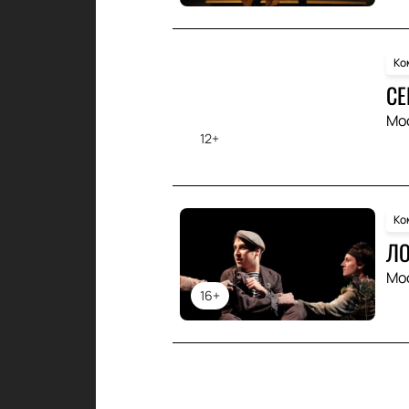
Ко
СЕ
Мо
12+
Ко
Л
Мо
16+