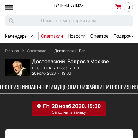
ТЕАТР «ET CETERA»
0
Спектакли
Новости
О театре
Подарочны
Календарь
Главная
Спектакли
Достоевский. Воп...
Достоевский. Вопрос в Москве
ET CETERA
Пьеса
12+
20 нояб. 2020
19:00
МЕРОПРИЯТИИ
НАШИ ПРЕИМУЩЕСТВА
БЛИЖАЙШИЕ МЕРОПРИЯТИЯ