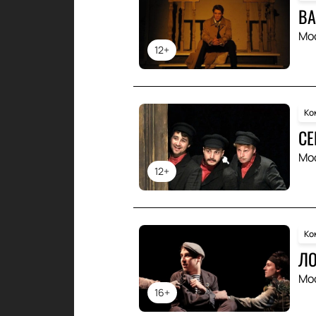
ВА
Мо
12+
Ко
СЕ
Мо
12+
Ко
Л
Мо
16+