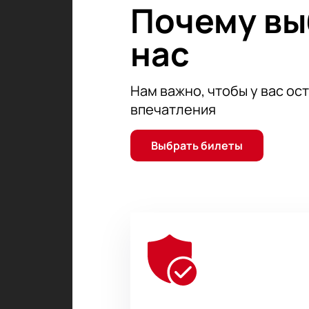
Почему в
и нет. И только зрителю оценивать
нас
Нам важно, чтобы у вас ос
впечатления
Выбрать билеты