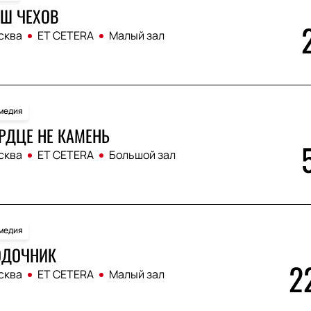
Ш ЧЕХОВ
сква
ET CETERA
Малый зал
медия
РДЦЕ НЕ КАМЕНЬ
сква
ET CETERA
Большой зал
медия
ОДОЧНИК
2
сква
ET CETERA
Малый зал