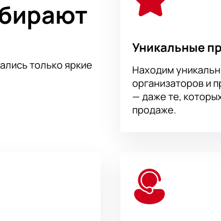
ыбирают
 такой взгляд режиссера на события 1962 года.
Уникальные п
тались только яркие
Находим уникальн
организаторов и 
— даже те, которы
продаже.