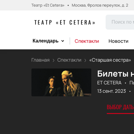
Театр «Et Cetera»
Москва, Фролов переулок, д. 2
ТЕАТР «ET CETERA»
Спектакли
Новости
Календарь
Главная
Спектакли
«Старшая сестра»
Билеты н
ET CETERA
П
13 сент. 2023
ВЫБОР ДАТЫ