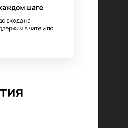
каждом шаге
до входа на
держим в чате и по
тия