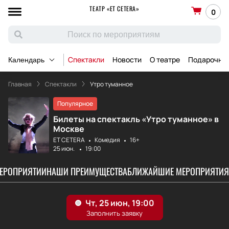
ТЕАТР «ET CETERA»
0
Спектакли
Новости
О театре
Подарочны
Календарь
Главная
Спектакли
Утро туманное
Популярное
Билеты на спектакль «Утро туманное» в
Москве
ET CETERA
Комедия
16+
25 июн.
19:00
МЕРОПРИЯТИИ
НАШИ ПРЕИМУЩЕСТВА
БЛИЖАЙШИЕ МЕРОПРИЯТИЯ