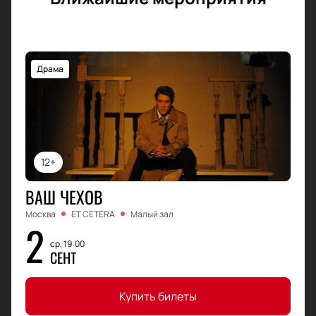
корпоративных клиентов.
Драма
12+
ВАШ ЧЕХОВ
Москва
ET CETERA
Малый зал
2
ср, 19:00
СЕНТ
Купить билеты