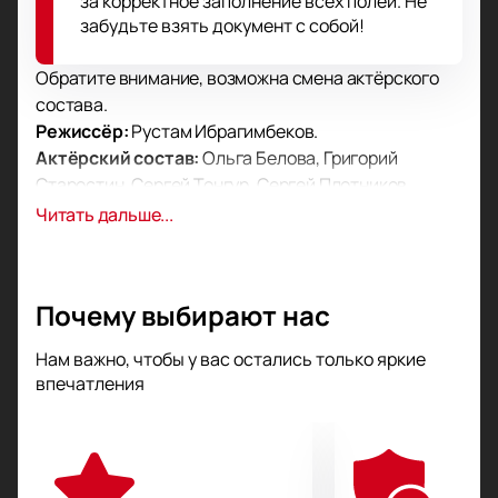
за корректное заполнение всех полей. Не
забудьте взять документ с собой!
Обратите внимание, возможна смена актёрского
состава.
Режиссёр:
Рустам Ибрагимбеков.
Актёрский состав:
Ольга Белова, Григорий
Старостин, Сергей Тонгур, Сергей Плотников,
Амаду Мамадаков, Константин Конушкин,
Читать дальше...
Анастасия Шумилкина, Анастасия Белуга.
Описание спектакля
Лирическая комедия показывает чувства и юность.
Почему выбирают нас
Сюжет строится вокруг актрисы. К ней
возвращаются мужчины из прошлого. Они видят
Нам важно, чтобы у вас остались только яркие
молодую женщину, хотя сами постарели. Причина —
впечатления
умение сохранять любовь.
Площадка
Постановка пройдет в Москве, театр «Et Cetera»,
Фролов переулок, дом 2.