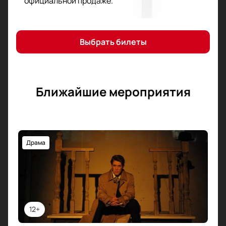
официальной продаже.
поднимает вопросы личной ответственности и
государственной власти.
Выбрать билеты
Где пройдет событие?
Спектакль пройдет в театре «Et Cetera» по адресу:
Москва, Фролов переулок, дом 2. Основная сцена
оснащена современной техникой.
Ближайшие мероприятия
Где и как купить билеты на спектакль
«Борис Годунов» онлайн?
Купить билеты можно на нашем сайте. Схема зала
Драма
помогает выбрать места для просмотра. Все
доступные позиции отмечены на карте зала.
Места выбираются онлайн или по телефону.
Доступна оплата электронным способом.
Электронный билет приходит сразу после
оплаты.
12+
Стоимость видна при выборе места на схеме.