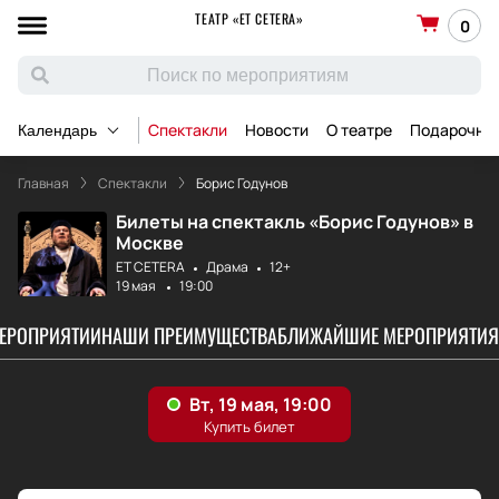
ТЕАТР «ET CETERA»
0
Спектакли
Новости
О театре
Подарочны
Календарь
Главная
Спектакли
Борис Годунов
Билеты на спектакль «Борис Годунов» в
Москве
ET CETERA
Драма
12+
19 мая
19:00
МЕРОПРИЯТИИ
НАШИ ПРЕИМУЩЕСТВА
БЛИЖАЙШИЕ МЕРОПРИЯТИЯ