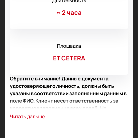
Длительность
~
2 часа
Площадка
ET CETERA
Обратите внимание! Данные документа,
удостоверяющего личность, должны быть
указаны в соответствии заполненным данным в
поле ФИО. Клиент несет ответственность за
корректное заполнение всех полей. Не
забудьте взять документ с собой!
Читать дальше...
Обратите внимание, возможна смена актёрского
состава.