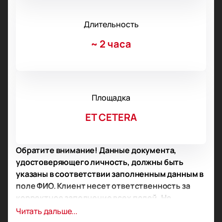
Длительность
~
2 часа
Площадка
ET CETERA
Обратите внимание! Данные документа,
удостоверяющего личность, должны быть
указаны в соответствии заполненным данным в
поле ФИО. Клиент несет ответственность за
корректное заполнение всех полей. Не
забудьте взять документ с собой!
Читать дальше...
Обратите внимание, возможна смена