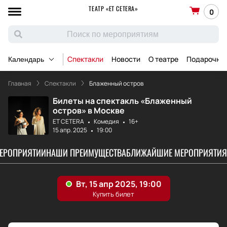
ТЕАТР «ET CETERA»
0
Спектакли
Новости
О театре
Подарочны
Календарь
Главная
Спектакли
Блаженный остров
Билеты на спектакль «Блаженный
остров» в Москве
ET CETERA
Комедия
16+
15 апр. 2025
19:00
МЕРОПРИЯТИИ
НАШИ ПРЕИМУЩЕСТВА
БЛИЖАЙШИЕ МЕРОПРИЯТИЯ