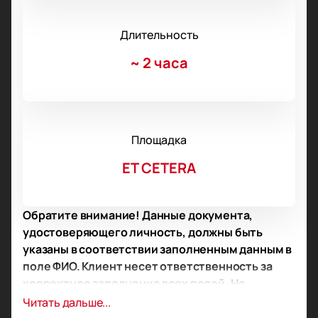
Длительность
~
2 часа
Площадка
ET CETERA
Обратите внимание! Данные документа,
удостоверяющего личность, должны быть
указаны в соответствии заполненным данным в
поле ФИО. Клиент несет ответственность за
корректное заполнение всех полей. Не
забудьте взять документ с собой!
Читать дальше...