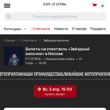
ТЕАТР «ET CETERA»
0
Спектакли
Новости
О театре
Подарочны
Календарь
Главная
Спектакли
Звёздный мальчик
Билеты на спектакль «Звёздный
мальчик» в Москве
ET CETERA
Музыкальная сказка
6+
5 апр.
16:00
МЕРОПРИЯТИИ
НАШИ ПРЕИМУЩЕСТВА
БЛИЖАЙШИЕ МЕРОПРИЯТИЯ