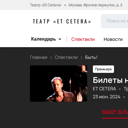
Театр «Et Cetera»
Москва, Фролов переулок, д. 2
ТЕАТР «ET CETERA»
Спектакли
Новости
Календарь
Главная
Спектакли
Быть!
Премьера
Билеты н
ET CETERA
Т
23 июн. 2024
ВЫБОР ДАТЫ