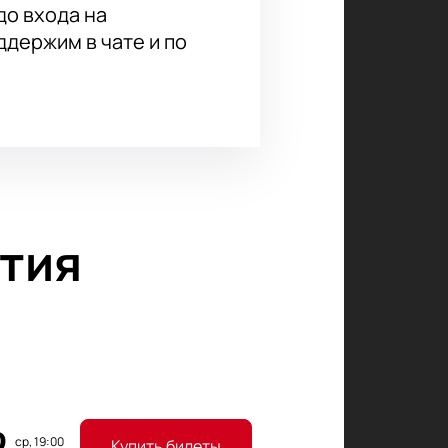
до входа на
держим в чате и по
тия
ср, 19:00
Купить билеты