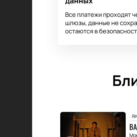
данных
Все платежи проходят 
шлюзы, данные не сохр
остаются в безопасност
Бл
Др
ВА
Мо