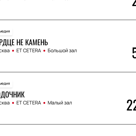
медия
РДЦЕ НЕ КАМЕНЬ
сква
ET CETERA
Большой зал
медия
ОДОЧНИК
2
сква
ET CETERA
Малый зал