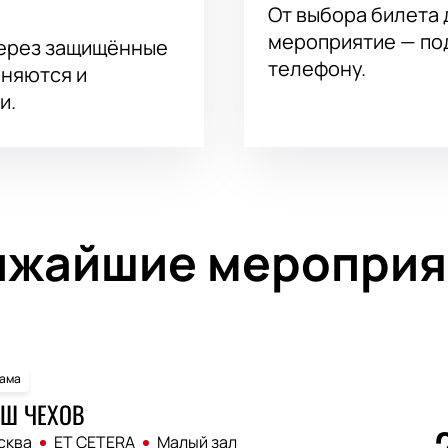
От выбора билета 
мероприятие — под
через защищённые
телефону.
аняются и
и.
ижайшие мероприя
ама
Ш ЧЕХОВ
сква
ET CETERA
Малый зал