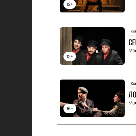
12+
Ко
СЕ
Мо
12+
Ко
Л
Мо
16+